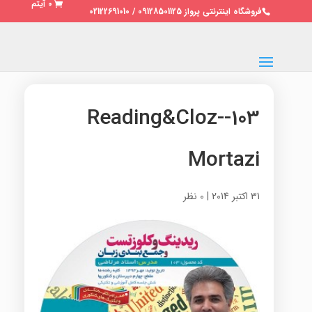
0 آیتم
فروشگاه اینترنتی پرواز 09128501125 / 02122691010
103-Reading&Cloz-
Mortazi
31 اکتبر 2014
|
0 نظر