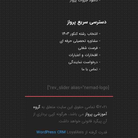
دانلود جزوات پرواز
دسترسی سریع پرواز
انتخاب رشته کنکور 1403
مشاوره تحصیلی حرفه ای
فرصت شغلی
افتخارات و اعتبارات
درخواست نمایندگی
تماس با ما
[rev_slider alias="nemad-logo"]
2021© تمامی حقوق این سایت متعلق به
گروه
آموزشی پرواز
می باشد، هرگونه کپی برداری از
آن پیگرد قانونی خواهد داشت.
قدرت گرفته از
LoyalAxis
WordPress CRM