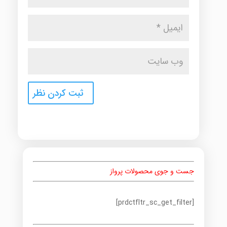
جست و جوی محصولات پرواز
[prdctfltr_sc_get_filter]