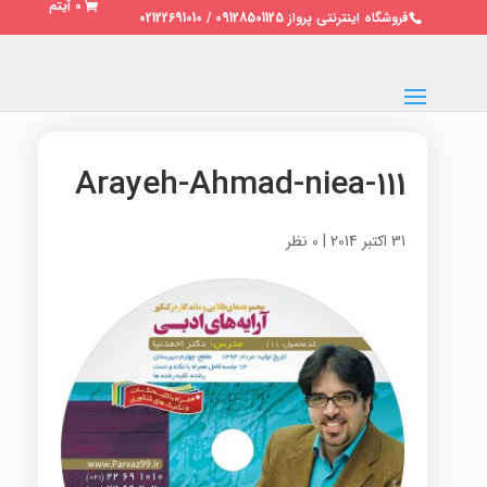
0 آیتم
فروشگاه اینترنتی پرواز 09128501125 / 02122691010
111-Arayeh-Ahmad-niea
31 اکتبر 2014
|
0 نظر