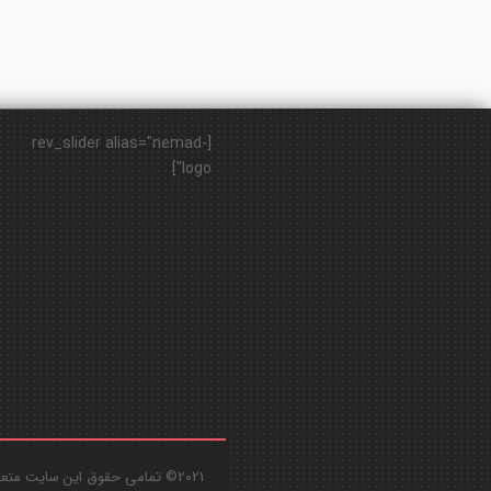
[rev_slider alias="nemad-
logo"]
2021© تمامی حقوق این سایت متعلق به