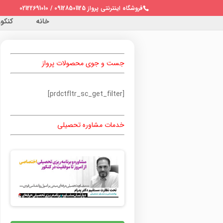
فروشگاه اینترنتی پرواز 09128501125 / 02122691010
خانه
کنکور 
جست و جوی محصولات پرواز
[prdctfltr_sc_get_filter]
خدمات مشاوره تحصیلی