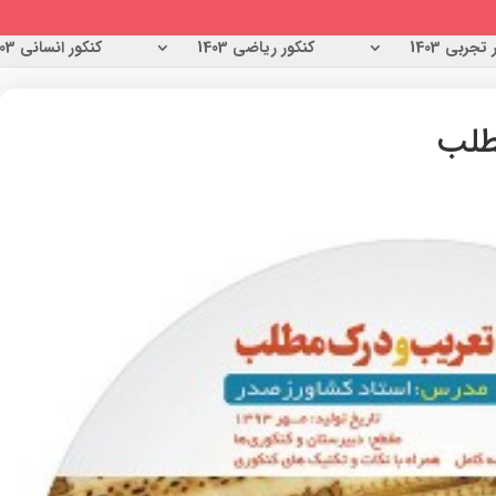
تجربی 1403
کنکور ریاضی 1403
کنکور انسانی 1403
طلب