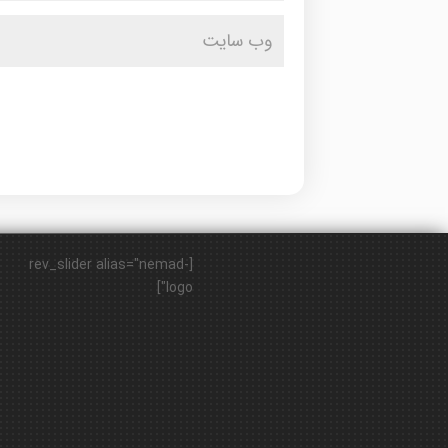
[rev_slider alias="nemad-
logo"]