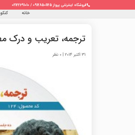
فروشگاه اینترنتی پرواز 09128501125 / 02122691010
خانه
کنکور 
ترجمه، تعریب و درک م
31 اکتبر 2014
|
0 نظر