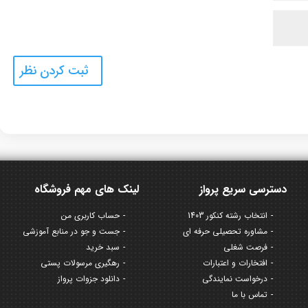
دسترسی سریع پرواز
لینک های مهم فروشگاه
انتخاب رشته کنکور 1403
حساب کاربری من
مشاوره تحصیلی حرفه ای
جست و جو در منابع آموزشی
فرصت شغلی
سبد خرید
افتخارات و اعتبارات
رهگیری مرسولات پستی
درخواست نمایندگی
دانلود جزوات پرواز
تماس با ما