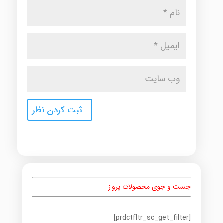
جست و جوی محصولات پرواز
[prdctfltr_sc_get_filter]