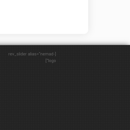
[rev_slider alias="nemad-
logo"]