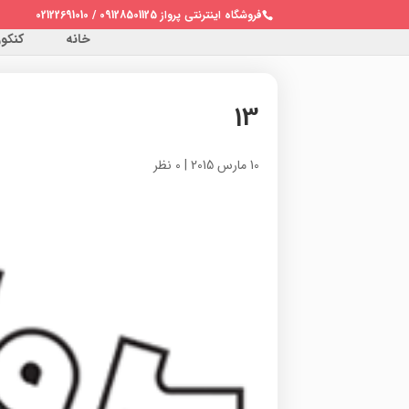
فروشگاه اینترنتی پرواز 09128501125 / 02122691010
خانه
کنکور 
13
10 مارس 2015
|
0 نظر