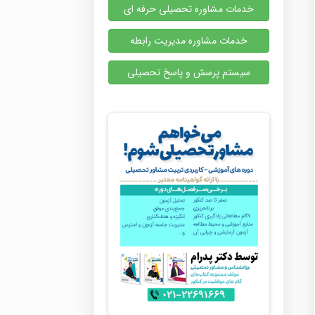
خدمات مشاوره تحصیلی حرفه ای
خدمات مشاوره مدیریت رابطه
سیستم پرسش و پاسخ تحصیلی