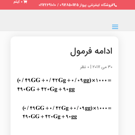
0 آیتم
فروشگاه اینترنتی پرواز 09128501125 / 02122691010
ادامه فرمول
30 می 2017
|
0 نظر