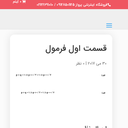
0 آیتم
فروشگاه اینترنتی پرواز 09128501125 / 02122691010
قسمت اول فرمول
30 می 2017
|
0 نظر