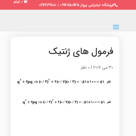
0 آیتم
فروشگاه اینترنتی پرواز 09128501125 / 02122691010
فرمول های ژنتیک
30 می 2017
|
0 نظر