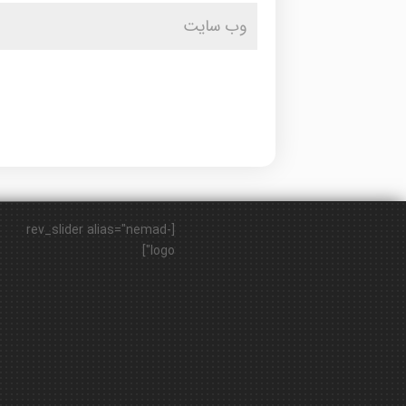
[rev_slider alias="nemad-
logo"]