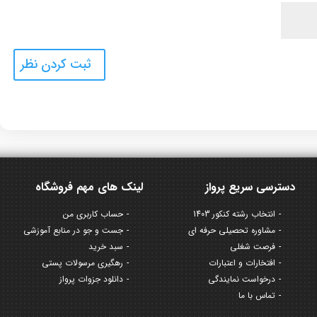
دسترسی سریع پرواز
لینک های مهم فروشگاه
انتخاب رشته کنکور 1403
حساب کاربری من
مشاوره تحصیلی حرفه ای
جست و جو در منابع آموزشی
فرصت شغلی
سبد خرید
افتخارات و اعتبارات
رهگیری مرسولات پستی
درخواست نمایندگی
دانلود جزوات پرواز
تماس با ما