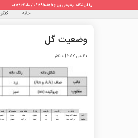
فروشگاه اینترنتی پرواز 09128501125 / 02122691010
خانه
کنکور 
وضعیت گل
30 می 2017
|
0 نظر