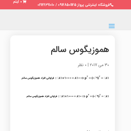
0 آیتم
فروشگاه اینترنتی پرواز 09128501125 / 02122691010
هموزیگوس سالم
30 می 2017
|
0 نظر