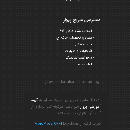
دسترسی سریع پرواز
انتخاب رشته کنکور 1403
مشاوره تحصیلی حرفه ای
فرصت شغلی
افتخارات و اعتبارات
درخواست نمایندگی
تماس با ما
[rev_slider alias="nemad-logo"]
2021© تمامی حقوق این سایت متعلق به
گروه
آموزشی پرواز
می باشد، هرگونه کپی برداری از
آن پیگرد قانونی خواهد داشت.
قدرت گرفته از
LoyalAxis
WordPress CRM