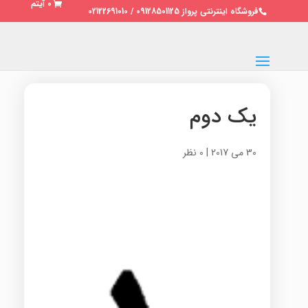
0 آیتم
فروشگاه اینترنتی پرواز 09128501125 / 02122691010
یک دوم
30 می 2017
|
0 نظر