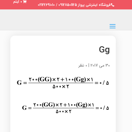
0 آیتم
فروشگاه اینترنتی پرواز 09128501125 / 02122691010
Gg
30 می 2017
|
0 نظر