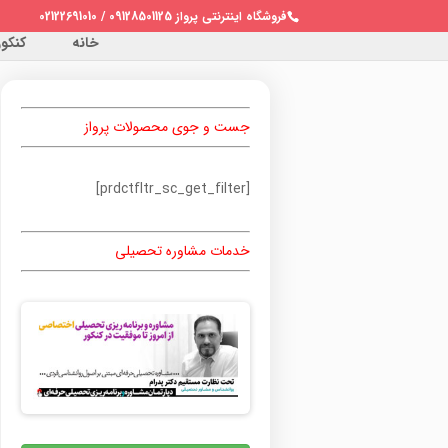
فروشگاه اینترنتی پرواز 09128501125 / 02122691010
خانه
کنکور 
جست و جوی محصولات پرواز
[prdctfltr_sc_get_filter]
خدمات مشاوره تحصیلی