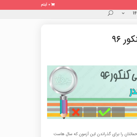
0 آیتم
 ۹۶
میدواریم نتیجه تمام زحماتتان را برای گذراندن این آزمون که سال هاست