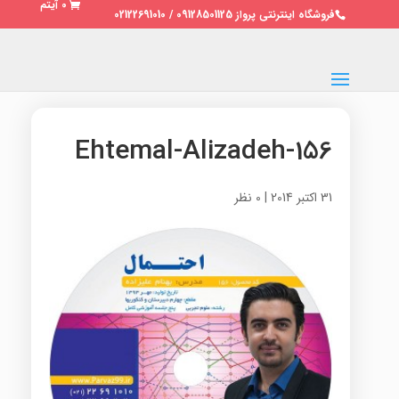
0 آیتم
فروشگاه اینترنتی پرواز 09128501125 / 02122691010
156-Ehtemal-Alizadeh
31 اکتبر 2014
|
0 نظر