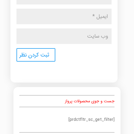
جست و جوی محصولات پرواز
[prdctfltr_sc_get_filter]