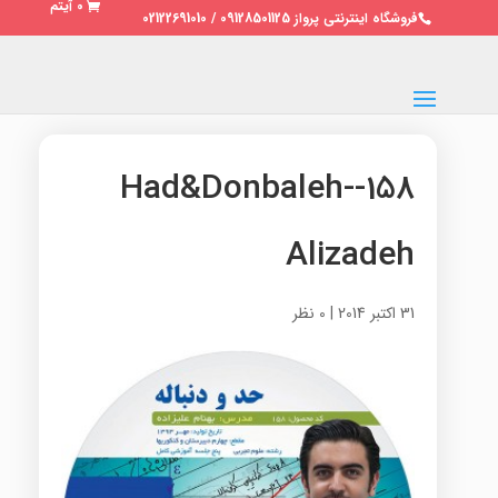
0 آیتم
فروشگاه اینترنتی پرواز 09128501125 / 02122691010
158-Had&Donbaleh-
Alizadeh
31 اکتبر 2014
|
0 نظر