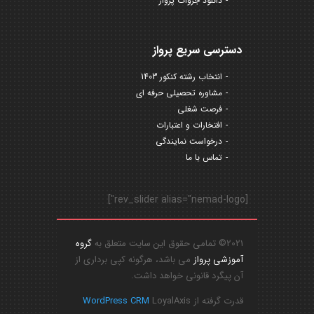
دانلود جزوات پرواز
دسترسی سریع پرواز
انتخاب رشته کنکور 1403
مشاوره تحصیلی حرفه ای
فرصت شغلی
افتخارات و اعتبارات
درخواست نمایندگی
تماس با ما
[rev_slider alias="nemad-logo"]
2021© تمامی حقوق این سایت متعلق به
گروه
آموزشی پرواز
می باشد، هرگونه کپی برداری از
آن پیگرد قانونی خواهد داشت.
قدرت گرفته از
LoyalAxis
WordPress CRM