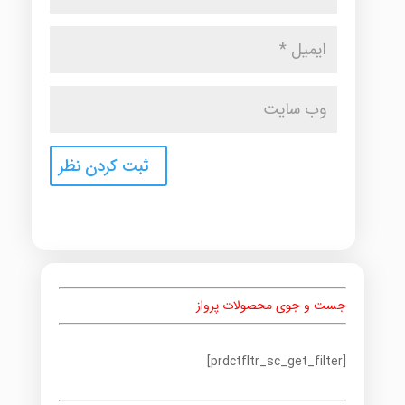
جست و جوی محصولات پرواز
[prdctfltr_sc_get_filter]