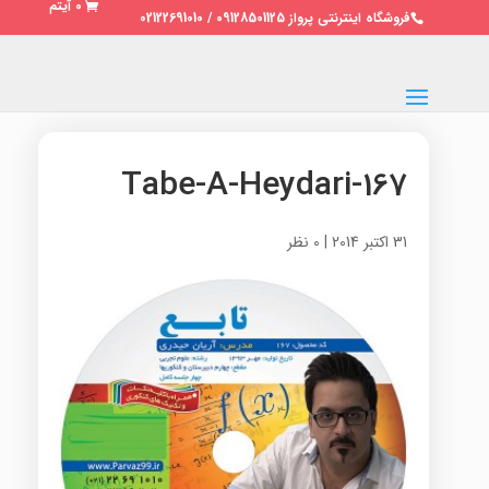
0 آیتم
فروشگاه اینترنتی پرواز 09128501125 / 02122691010
167-Tabe-A-Heydari
31 اکتبر 2014
|
0 نظر