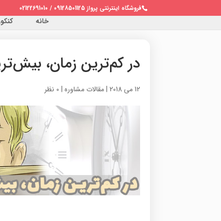
فروشگاه اینترنتی پرواز 09128501125 / 02122691010
خانه
کنکور 
در کم‌ترین زمان، بیش‌ت
12 می 2018
|
مقالات مشاوره
|
0 نظر