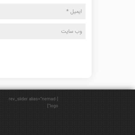
[rev_slider alias="nemad-
logo"]