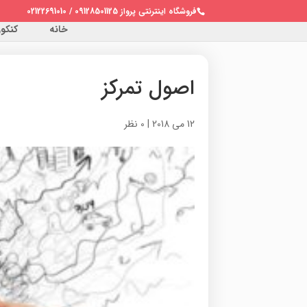
فروشگاه اینترنتی پرواز 09128501125 / 02122691010
خانه
کنکور 
اصول تمرکز
12 می 2018
|
0 نظر