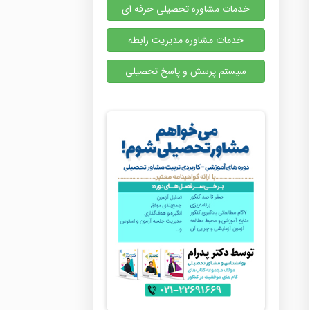
خدمات مشاوره تحصیلی حرفه ای
خدمات مشاوره مدیریت رابطه
سیستم پرسش و پاسخ تحصیلی