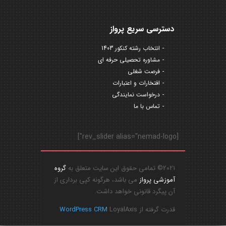
دسترسی سریع پرواز
انتخاب رشته کنکور 1403
مشاوره تحصیلی حرفه ای
فرصت شغلی
افتخارات و اعتبارات
درخواست نمایندگی
تماس با ما
[rev_slider alias="nemad-logo"]
2021© تمامی حقوق این سایت متعلق به
گروه
آموزشی پرواز
می باشد، هرگونه کپی برداری از
آن پیگرد قانونی خواهد داشت.
قدرت گرفته از
LoyalAxis
WordPress CRM