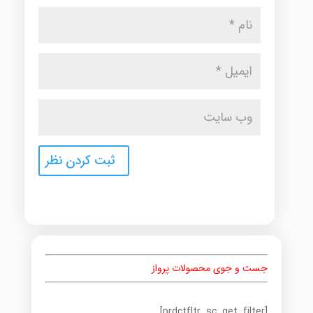
جست و جوی محصولات پرواز
[prdctfltr_sc_get_filter]