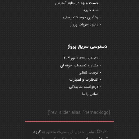
جست و جو در منابع آموزشی
سبد خرید
رهگیری مرسولات پستی
دانلود جزوات پرواز
دسترسی سریع پرواز
انتخاب رشته کنکور 1403
مشاوره تحصیلی حرفه ای
فرصت شغلی
افتخارات و اعتبارات
درخواست نمایندگی
تماس با ما
[rev_slider alias="nemad-logo"]
2021© تمامی حقوق این سایت متعلق به
گروه