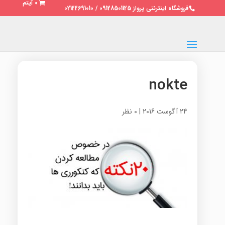
0 آیتم
فروشگاه اینترنتی پرواز 09128501125 / 02122691010
nokte
24 آگوست 2016
|
0 نظر