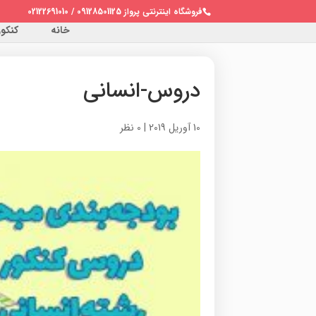
فروشگاه اینترنتی پرواز 09128501125 / 02122691010
خانه
کنکور 
دروس-انسانی
10 آوریل 2019
|
0 نظر