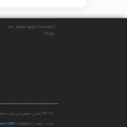
[rev_slider alias="nemad-
logo"]
2021© تمامی حقوق این سایت متعلق به
قدرت گرفته از
LoyalAxis
ress CRM