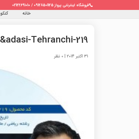
فروشگاه اینترنتی پرواز 09128501125 / 02122691010
خانه
کنکور 
219-Nour&adasi-Tehranchi
31 اکتبر 2014
|
0 نظر