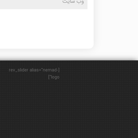
[rev_slider alias="nemad-
logo"]