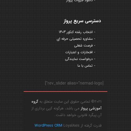
دانلود جزوات پرواز
دسترسی سریع پرواز
انتخاب رشته کنکور 1403
مشاوره تحصیلی حرفه ای
فرصت شغلی
افتخارات و اعتبارات
درخواست نمایندگی
تماس با ما
[rev_slider alias="nemad-logo"]
2021© تمامی حقوق این سایت متعلق به
گروه
آموزشی پرواز
می باشد، هرگونه کپی برداری از
آن پیگرد قانونی خواهد داشت.
قدرت گرفته از
LoyalAxis
WordPress CRM