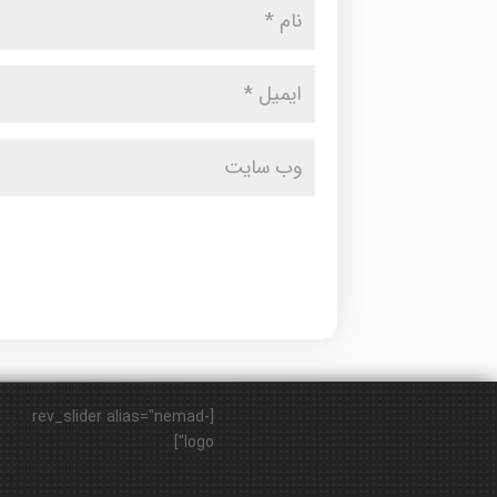
[rev_slider alias="nemad-
logo"]