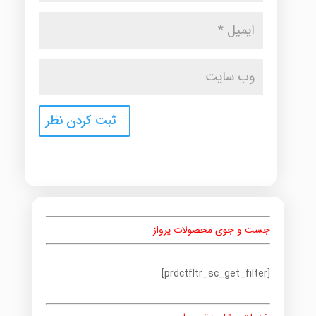
جست و جوی محصولات پرواز
[prdctfltr_sc_get_filter]