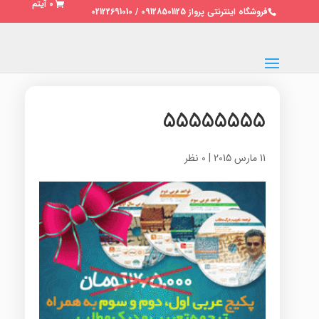
0 آیتم
فروشگاه اینترنتی پرواز 09128501125 / 02122691010
55555555
11 مارس 2015
|
0 نظر