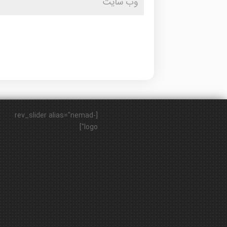
[rev_slider alias="nemad-
logo"]