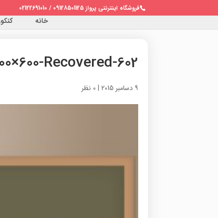
فروشگاه اینترنتی پرواز 09128501125 / 02122691010
خانه
کنکور 
602-Zaban3-1-Ghaumi-600×600-Recovered
9 دسامبر 2015
|
0 نظر