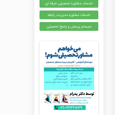
خدمات مشاوره تحصیلی حرفه ای
خدمات مشاوره مدیریت رابطه
سیستم پرسش و پاسخ تحصیلی