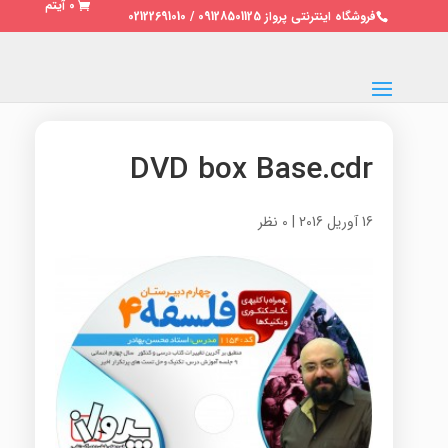
0 آیتم
فروشگاه اینترنتی پرواز 09128501125 / 02122691010
DVD box Base.cdr
16 آوریل 2016
|
0 نظر