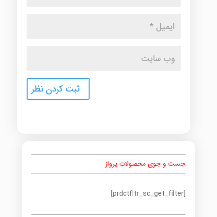
جست و جوی محصولات پرواز
[prdctfltr_sc_get_filter]