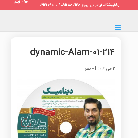
0 آیتم
فروشگاه اینترنتی پرواز 09128501125 / 02122691010
۲۱۴-dynamic-Alam-01
2 می 2016
|
0 نظر