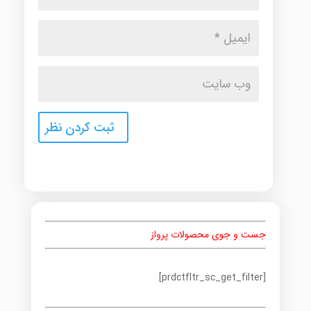
جست و جوی محصولات پرواز
[prdctfltr_sc_get_filter]