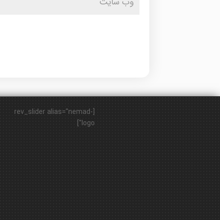
[rev_slider alias="nemad-
logo"]