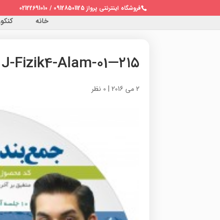
فروشگاه اینترنتی پرواز 09128501125 / 02122691010
خانه
کنکور 
۲۱۵—J-Fizik4-Alam-01
2 می 2016
|
0 نظر