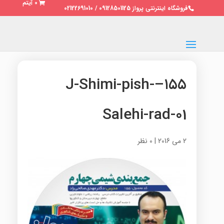
0 آیتم
فروشگاه اینترنتی پرواز 09128501125 / 02122691010
۱۵۵–J-Shimi-pish-
Salehi-rad-01
2 می 2016
|
0 نظر