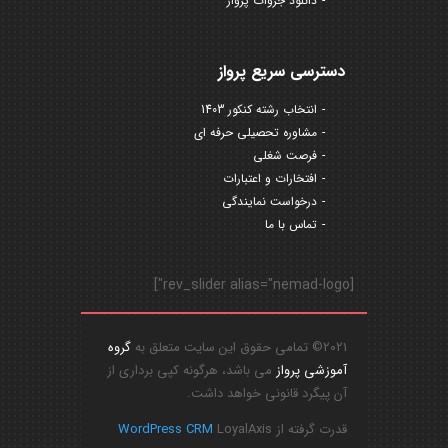
دانلود جزوات پرواز
دسترسی سریع پرواز
انتخاب رشته کنکور 1403
مشاوره تحصیلی حرفه ای
فرصت شغلی
افتخارات و اعتبارات
درخواست نمایندگی
تماس با ما
[rev_slider alias="nemad-logo"]
2021© تمامی حقوق این سایت متعلق به
گروه
آموزشی پرواز
می باشد، هرگونه کپی برداری از
آن پیگرد قانونی خواهد داشت.
قدرت گرفته از
LoyalAxis
WordPress CRM