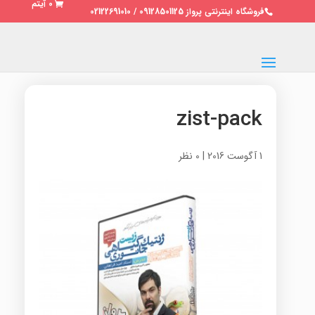
0 آیتم
فروشگاه اینترنتی پرواز 09128501125 / 02122691010
zist-pack
1 آگوست 2016
|
0 نظر