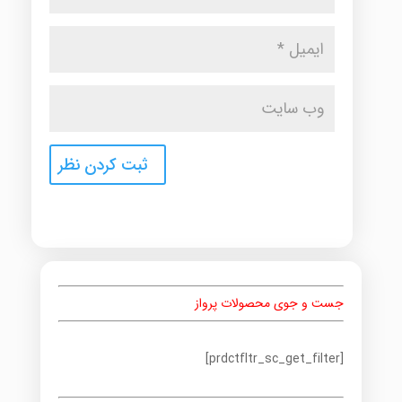
جست و جوی محصولات پرواز
[prdctfltr_sc_get_filter]