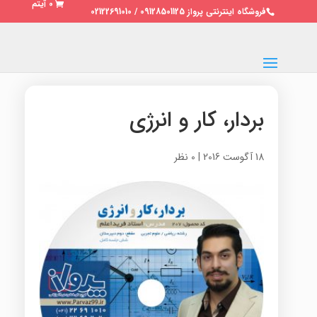
0 آیتم
فروشگاه اینترنتی پرواز 09128501125 / 02122691010
بردار، کار و انرژی
18 آگوست 2016
|
0 نظر