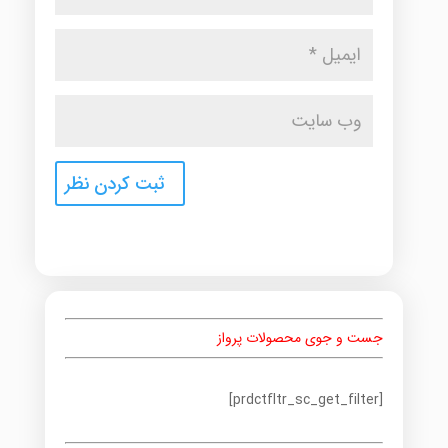
جست و جوی محصولات پرواز
[prdctfltr_sc_get_filter]