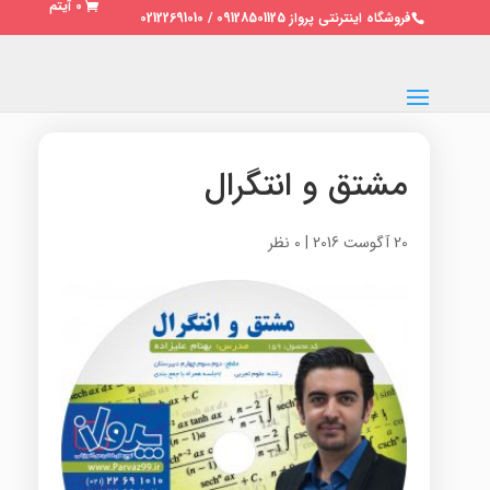
0 آیتم
فروشگاه اینترنتی پرواز 09128501125 / 02122691010
مشتق و انتگرال
20 آگوست 2016
|
0 نظر