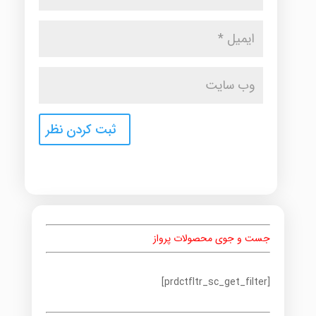
جست و جوی محصولات پرواز
[prdctfltr_sc_get_filter]