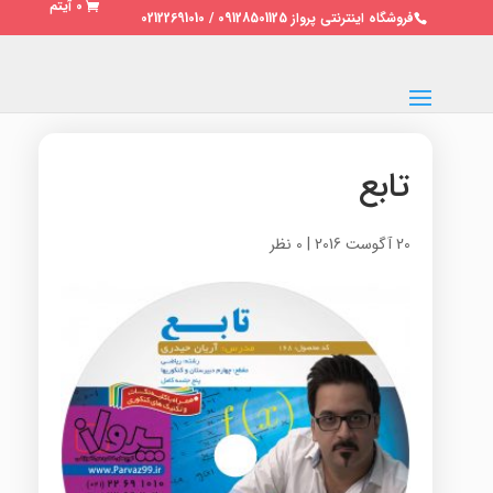
0 آیتم
فروشگاه اینترنتی پرواز 09128501125 / 02122691010
تابع
20 آگوست 2016
|
0 نظر