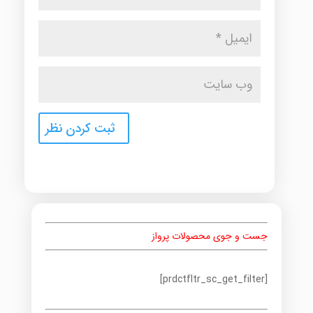
جست و جوی محصولات پرواز
[prdctfltr_sc_get_filter]