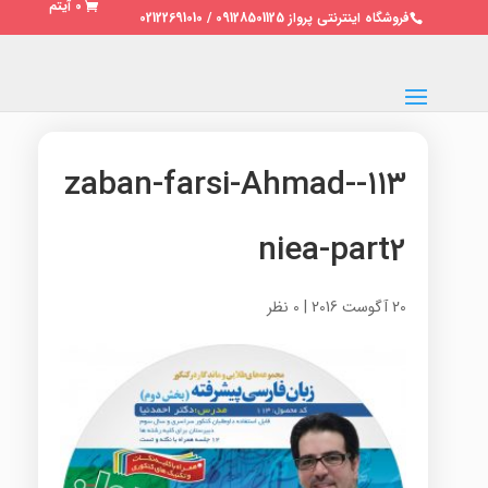
0 آیتم
فروشگاه اینترنتی پرواز 09128501125 / 02122691010
۱۱۳-zaban-farsi-Ahmad-
niea-part2
20 آگوست 2016
|
0 نظر