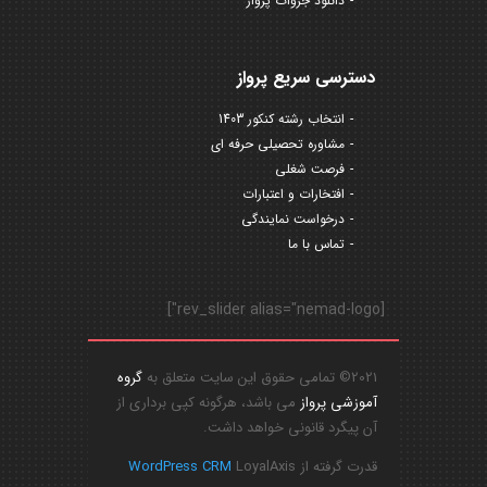
دانلود جزوات پرواز
دسترسی سریع پرواز
انتخاب رشته کنکور 1403
مشاوره تحصیلی حرفه ای
فرصت شغلی
افتخارات و اعتبارات
درخواست نمایندگی
تماس با ما
[rev_slider alias="nemad-logo"]
2021© تمامی حقوق این سایت متعلق به
گروه
آموزشی پرواز
می باشد، هرگونه کپی برداری از
آن پیگرد قانونی خواهد داشت.
قدرت گرفته از
LoyalAxis
WordPress CRM