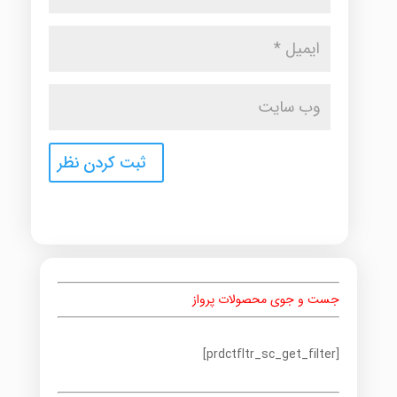
جست و جوی محصولات پرواز
[prdctfltr_sc_get_filter]