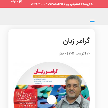
0 آیتم
فروشگاه اینترنتی پرواز 09128501125 / 02122691010
گرامر زبان
20 آگوست 2016
|
0 نظر