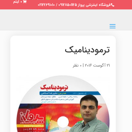
0 آیتم
فروشگاه اینترنتی پرواز 09128501125 / 02122691010
ترمودینامیک
21 آگوست 2016
|
0 نظر