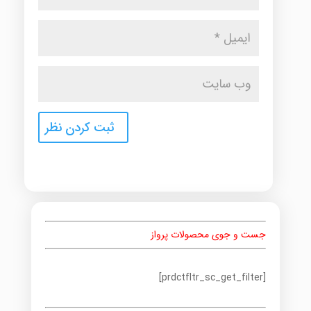
جست و جوی محصولات پرواز
[prdctfltr_sc_get_filter]