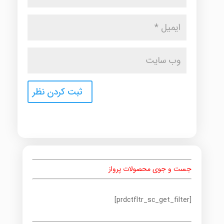
جست و جوی محصولات پرواز
[prdctfltr_sc_get_filter]