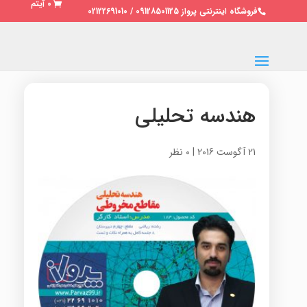
0 آیتم
فروشگاه اینترنتی پرواز 09128501125 / 02122691010
هندسه تحلیلی
21 آگوست 2016
|
0 نظر