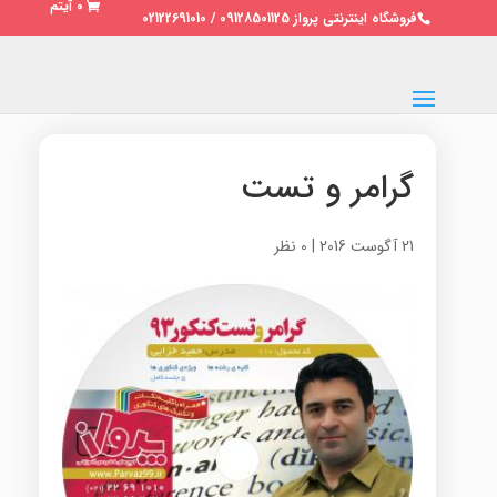
0 آیتم
فروشگاه اینترنتی پرواز 09128501125 / 02122691010
گرامر و تست
21 آگوست 2016
|
0 نظر