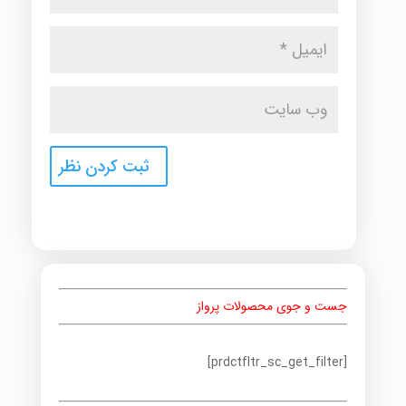
جست و جوی محصولات پرواز
[prdctfltr_sc_get_filter]