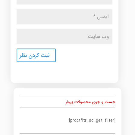
جست و جوی محصولات پرواز
[prdctfltr_sc_get_filter]