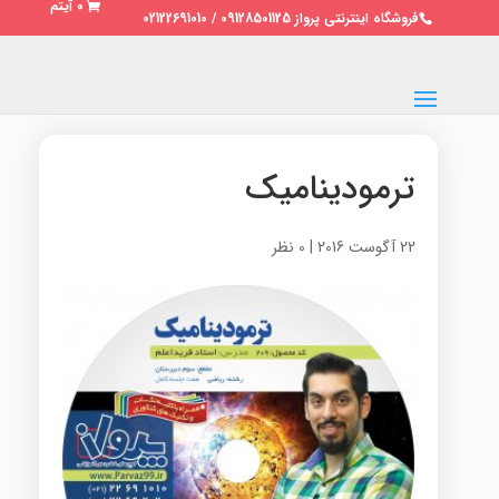
0 آیتم
فروشگاه اینترنتی پرواز 09128501125 / 02122691010
ترمودینامیک
22 آگوست 2016
|
0 نظر