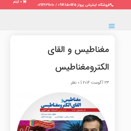
0 آیتم
فروشگاه اینترنتی پرواز 09128501125 / 02122691010
مغناطیس و القای
الکترومغناطیس
23 آگوست 2016
|
0 نظر