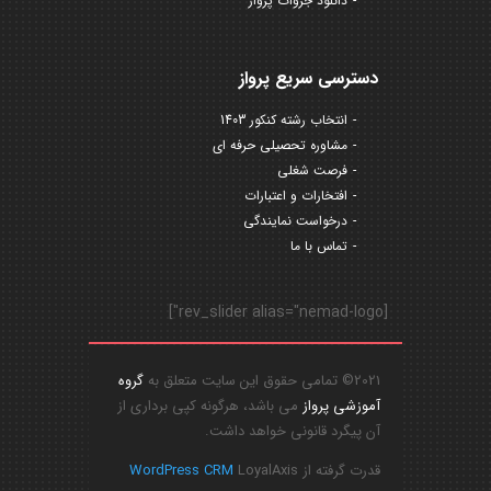
دانلود جزوات پرواز
دسترسی سریع پرواز
انتخاب رشته کنکور 1403
مشاوره تحصیلی حرفه ای
فرصت شغلی
افتخارات و اعتبارات
درخواست نمایندگی
تماس با ما
[rev_slider alias="nemad-logo"]
2021© تمامی حقوق این سایت متعلق به
گروه
آموزشی پرواز
می باشد، هرگونه کپی برداری از
آن پیگرد قانونی خواهد داشت.
قدرت گرفته از
LoyalAxis
WordPress CRM