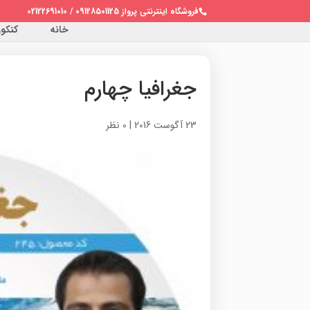
فروشگاه اینترنتی پرواز 09128501125 / 02122691010
خانه
کنکور 
جغرافیا چهارم
23 آگوست 2016
|
0 نظر