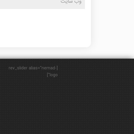
[rev_slider alias="nemad-
logo"]