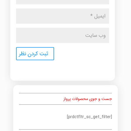
جست و جوی محصولات پرواز
[prdctfltr_sc_get_filter]