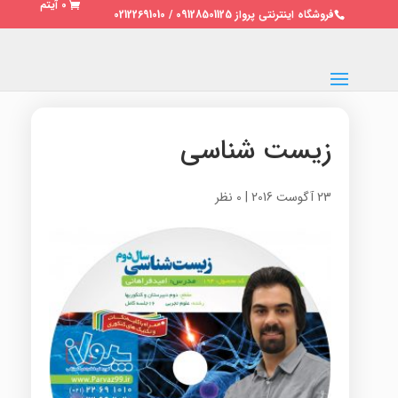
0 آیتم
فروشگاه اینترنتی پرواز 09128501125 / 02122691010
زیست شناسی
23 آگوست 2016
|
0 نظر