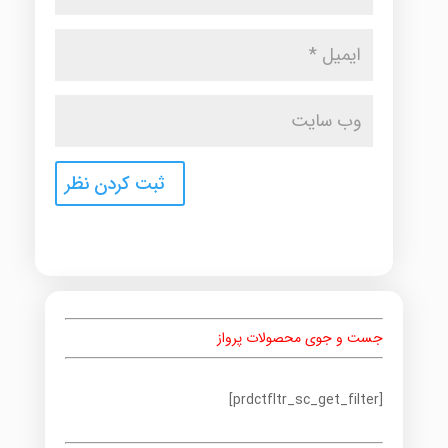
جست و جوی محصولات پرواز
[prdctfltr_sc_get_filter]