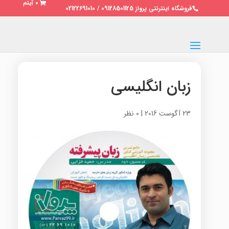
0 آیتم
فروشگاه اینترنتی پرواز 09128501125 / 02122691010
زبان انگلیسی
23 آگوست 2016
|
0 نظر