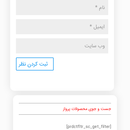
جست و جوی محصولات پرواز
[prdctfltr_sc_get_filter]