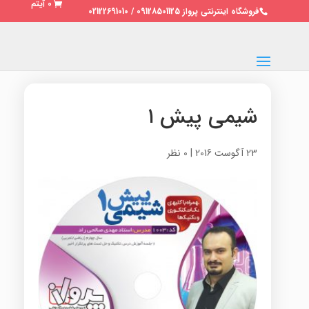
0 آیتم
فروشگاه اینترنتی پرواز 09128501125 / 02122691010
شیمی پیش ۱
23 آگوست 2016
|
0 نظر