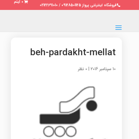
0 آیتم
فروشگاه اینترنتی پرواز 09128501125 / 02122691010
beh-pardakht-mellat
10 سپتامبر 2016
|
0 نظر