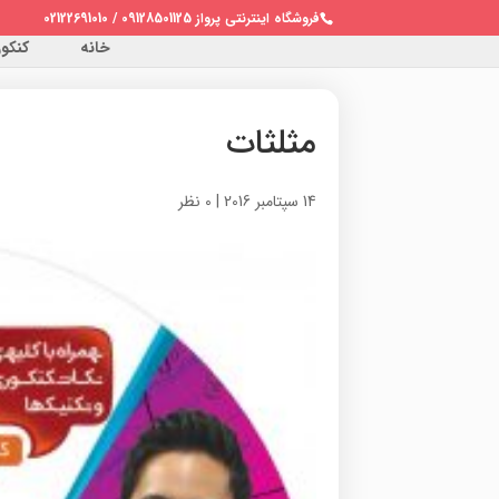
فروشگاه اینترنتی پرواز 09128501125 / 02122691010
خانه
کنکور 
مثلثات
14 سپتامبر 2016
|
0 نظر