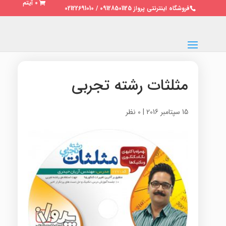
0 آیتم
فروشگاه اینترنتی پرواز 09128501125 / 02122691010
مثلثات رشته تجربی
15 سپتامبر 2016
|
0 نظر