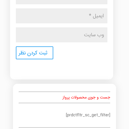
جست و جوی محصولات پرواز
[prdctfltr_sc_get_filter]