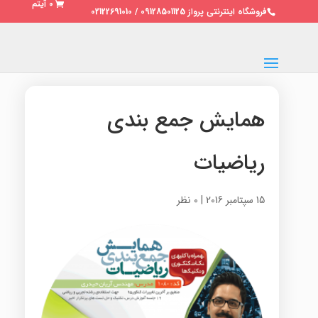
0 آیتم
فروشگاه اینترنتی پرواز 09128501125 / 02122691010
همایش جمع بندی
ریاضیات
15 سپتامبر 2016
|
0 نظر