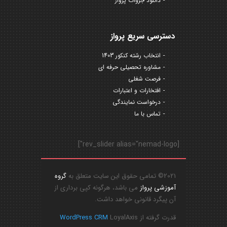
دانلود جزوات پرواز
دسترسی سریع پرواز
انتخاب رشته کنکور 1403
مشاوره تحصیلی حرفه ای
فرصت شغلی
افتخارات و اعتبارات
درخواست نمایندگی
تماس با ما
[rev_slider alias="nemad-logo"]
2021© تمامی حقوق این سایت متعلق به
گروه
آموزشی پرواز
می باشد، هرگونه کپی برداری از
آن پیگرد قانونی خواهد داشت.
قدرت گرفته از
LoyalAxis
WordPress CRM